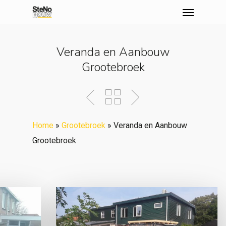
Menu
Skip
to
main
Veranda en Aanbouw
content
Grootebroek
Home
»
Grootebroek
»
Veranda en Aanbouw
Grootebroek