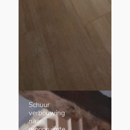
Schuur
verbouwing
naar
woonruimte