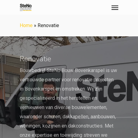
Menu
Skip
to
main
Home
»
Renovatie
content
Renovatie
Bouwbedrijf SteNo Bouw Bovenkarspel is uw
vertrouwde partner voor renovatie projecten
in Bovenkarspel en omstreken. Wij zijn
gespecialiseerd in het herstellen en
vernieuwen van diverse bouwelementen,
waaronder schuren, dakkapellen, aanbouwen,
woningen, kozijnen en dakconstructies. Met
onze expertise en toewijding streven we