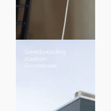
Gevelbekleding
plaatsen
Grootebroek