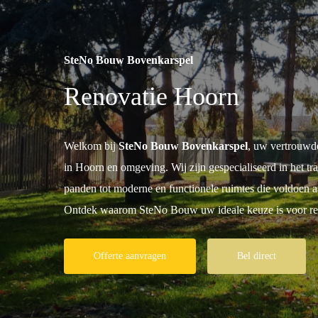
SteNo Bouw Bovenkarspel
Renovatie Hoorn
Welkom bij
SteNo Bouw Bovenkarspel
, uw vertrouwde
in Hoorn en omgeving. Wij zijn gespecialiseerd in het t
panden tot moderne en functionele ruimtes die voldoen
Ontdek waarom SteNo Bouw uw ideale keuze is voor re
Offerte aanvragen
Bel direct