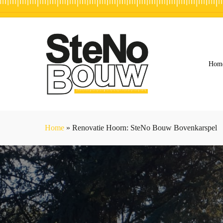
Skip
to
main
content
Hom
Home
»
Renovatie Hoorn: SteNo Bouw Bovenkarspel