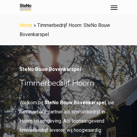
Menu
Skip
to
main
Home
»
Timmerbedrijf Hoorn: SteNo Bouw
content
Bovenkarspel
SteNo Bouw Bovenkarspel
Timmerbedrijf Hoorn
Welkom bij
SteNo Bouw Bovenkarspel
, uw
betrouwbare partner als timmerbedrijf in
Hoorn en omgeving. Als toonaangevend
timmerbedrijf leveren wij hoogwaardig